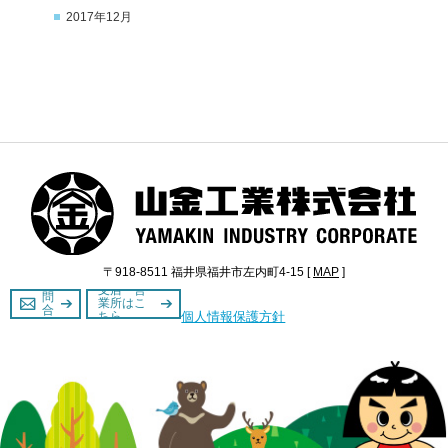
2017年12月
〒918-8511 福井県福井市左内町4-15 [
MAP
]
お
支店・営
問
業所はこ
合
個人情報保護方針
ちら
せ