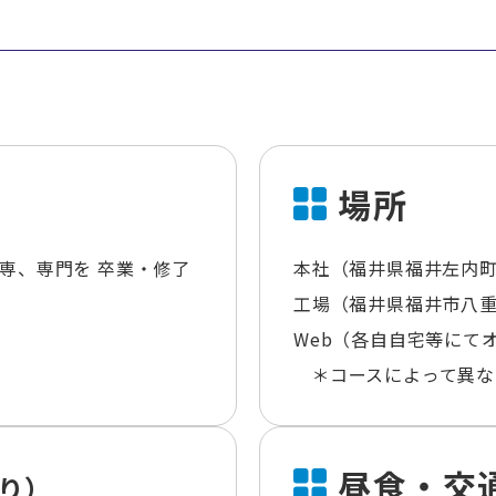
場所
高専、専門を 卒業・修了
本社（福井県福井左内町4
工場（福井県福井市八重巻
Web（各自自宅等にて
＊コースによって異な
昼食・交
り）